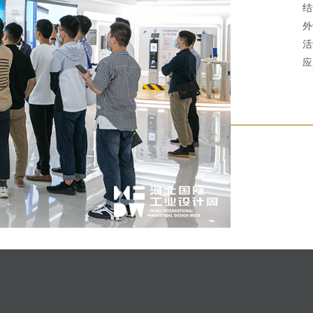
结
外
活
应